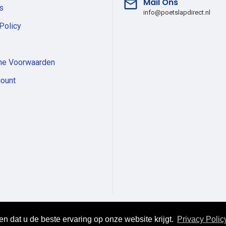
Mail Ons
s
info@poetslapdirect.nl
Policy
ne Voorwaarden
count
n dat u de beste ervaring op onze website krijgt.
Privacy Polic