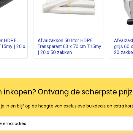
ter HDPE
Afvalzakken 50 liter HDPE
Afvalzak
T15my | 20 x
Transparant 63 x 70 cm T15my
grijs 60 
| 20 x 50 zakken
20 zakke
m inkopen? Ontvang de scherpste prijz
f je in en blijf op de hoogte van exclusieve bulkdeals en extra kor