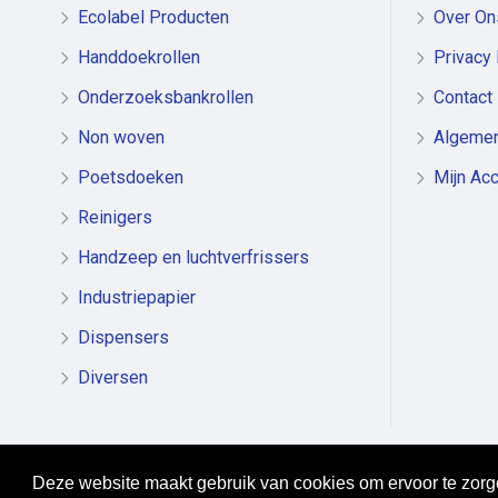
Ecolabel Producten
Over On
Handdoekrollen
Privacy 
Onderzoeksbankrollen
Contact
Non woven
Algeme
Poetsdoeken
Mijn Ac
Reinigers
Handzeep en luchtverfrissers
Industriepapier
Dispensers
Diversen
Deze website maakt gebruik van cookies om ervoor te zorge
Copyright © 2025, Poetslap Direct BV, All Rights Reserved