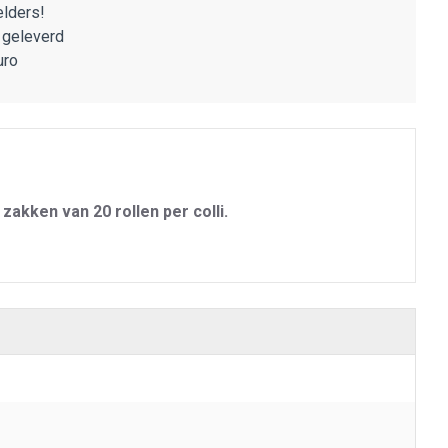
lders!
 geleverd
uro
 zakken van 20 rollen per colli.