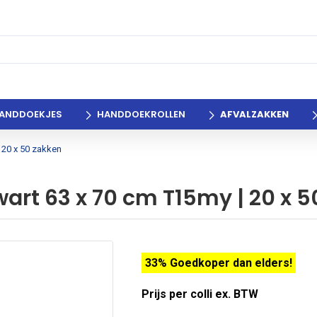
ANDDOEKJES
HANDDOEKROLLEN
AFVALZAKKEN
 20 x 50 zakken
wart 63 x 70 cm T15my | 20 x 
33% Goedkoper dan elders!
Prijs per colli ex. BTW