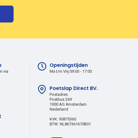
p
Openingstijden
en via
Ma t/m Vrij 09:00 - 17:00
Poetslap Direct BV.
Postadres
Postbus 269
1000 AG Amsterdam
Nederland
t
KVK: 95875360
BTW: NL867361670B01