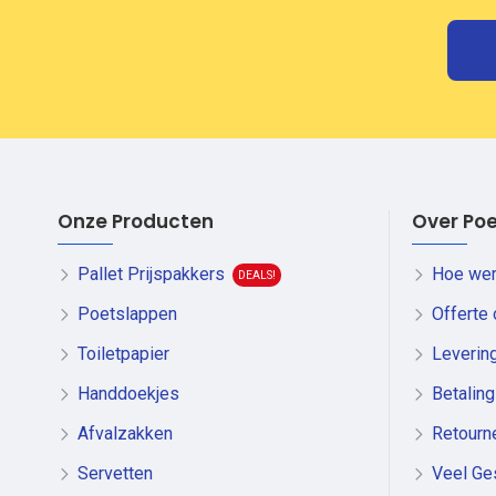
Onze Producten
Over Poe
Pallet Prijspakkers
Hoe wer
DEALS!
Poetslappen
Offerte
Toiletpapier
Leverin
Handdoekjes
Betaling
Afvalzakken
Retourn
Servetten
Veel Ge