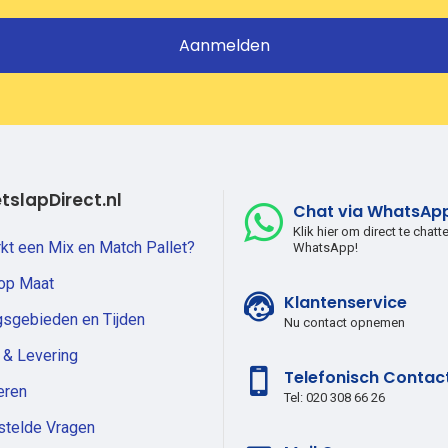
Aanmelden
tslapDirect.nl
Chat via WhatsAp
Klik hier om direct te chatt
kt een Mix en Match Pallet?
WhatsApp!
 op Maat
Klantenservice
gsgebieden en Tijden
Nu contact opnemen
 & Levering
Telefonisch Contac
eren
Tel: 020 308 66 26
stelde Vragen