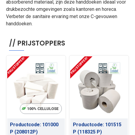
absorberend materiaal, zijn deze handdoeken ideaal voor
drukbezochte omgevingen zoals kantoren en horeca.
Verbeter de sanitaire ervaring met onze C-gevouwen
handdoeken.
// PRIJSTOPPERS
PRIJSTOPPER!
PRIJSTOPPER!
P
100% CELLULOSE
Productcode:
101000
Productcode:
101515
P (208012P)
P (118325 P)