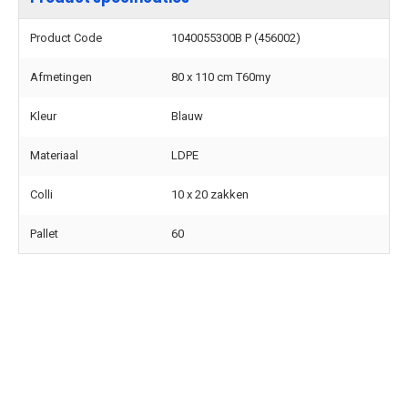
Product Code
1040055300B P (456002)
Afmetingen
80 x 110 cm T60my
Kleur
Blauw
Materiaal
LDPE
Colli
10 x 20 zakken
Pallet
60