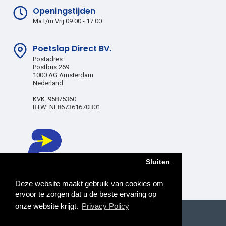
Openingstijden
Ma t/m Vrij 09:00 - 17:00
Poetslap Direct BV.
Postadres
Postbus 269
1000 AG Amsterdam
Nederland
KVK: 95875360
BTW: NL867361670B01
Sluiten
Deze website maakt gebruik van cookies om
ervoor te zorgen dat u de beste ervaring op
onze website krijgt.
Privacy Policy
Copyright © 2025, Poetslap Direct BV, All Rights