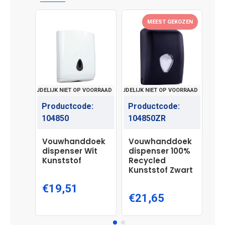
MEEST GEKOZEN
TIJDELIJK NIET OP VOORRAAD
TIJDELIJK NIET OP VOORRAAD
TIJDEL
Productcode:
Productcode:
Pr
104850
104850ZR
10
Vouwhanddoek
Vouwhanddoek
Vo
dispenser Wit
dispenser 100%
di
Kunststof
Recycled
Ma
Kunststof Zwart
€19,51
€
€21,65