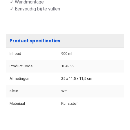
✓ Wandmontage
✓ Eenvoudig bij te vullen
Product specificaties
Inhoud
900 ml
Product Code
104955
Afmetingen
25 x 11,5 x 11,5 cm
Kleur
Wit
Materiaal
Kunststof